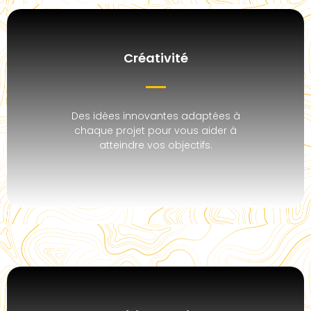
Créativité
Des idées innovantes adaptées à
chaque projet pour vous aider à
atteindre vos objectifs.